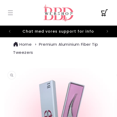
Gå til
indhold
Indkøbskurv
Chat med vores support for info
Home
Premium Aluminium Fiber Tip
Tweezers
 til
oduktoplysninger