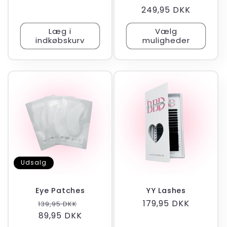
anmeldels
Normalpris
249,95 DKK
i
alt
Læg i
Vælg
indkøbskurv
muligheder
Udsalg
Eye Patches
YY Lashes
Normalpris
Udsalgspris
Normalpris
179,95 DKK
139,95 DKK
89,95 DKK