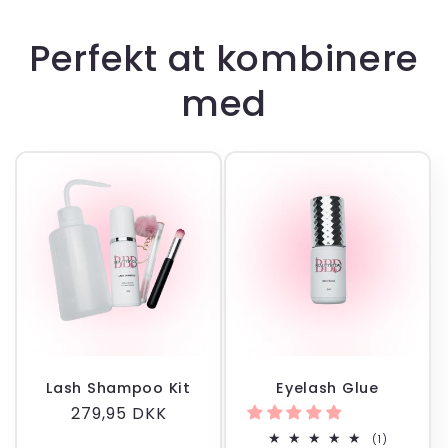
Perfekt at kombinere
med
Lash Shampoo Kit
Eyelash Glue
Normalpris
279,95 DKK
1
(1)