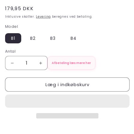
Normalpris
179,95 DKK
Inklusive skatter.
Levering
beregnes ved betaling.
Model
B1
B2
B3
B4
Antal
Antal
Afbetaling læs mere her
Reducer
Øg
antallet
antallet
for
for
Læg i indkøbskurv
Premium
Premium
Aluminium
Aluminium
Fiber
Fiber
Tip
Tip
Tweezers
Tweezers